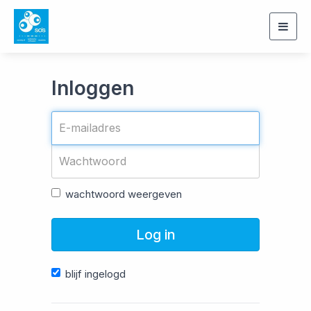
Togg
navig
Inloggen
wachtwoord weergeven
Log in
blijf ingelogd